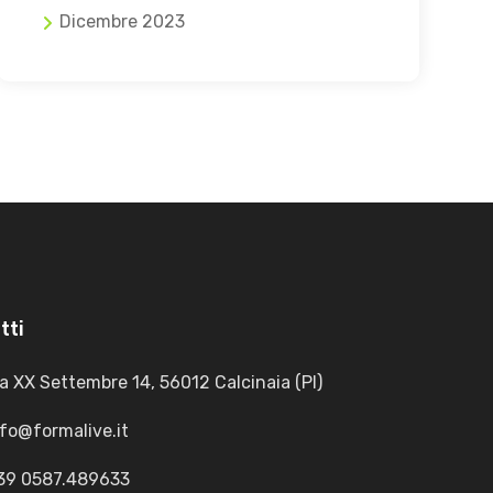
Dicembre 2023
tti
a XX Settembre 14, 56012 Calcinaia (PI)
nfo@formalive.it
39 0587.489633