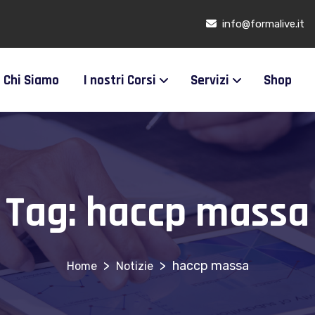
info@formalive.it
Chi Siamo
I nostri Corsi
Servizi
Shop
Tag:
haccp massa
>
>
haccp massa
Notizie