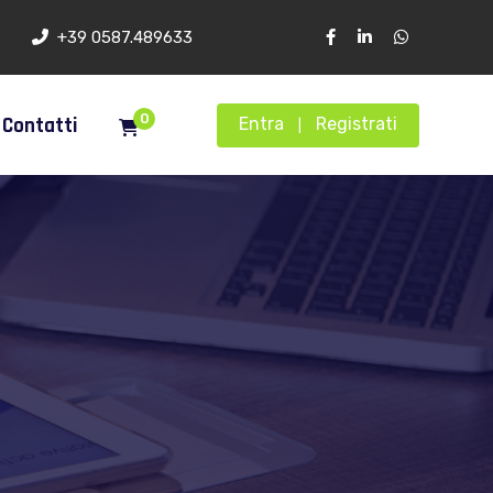
+39 0587.489633
0
Contatti
Entra
Registrati
|