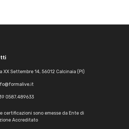
tti
a XX Settembre 14, 56012 Calcinaia (PI)
nfo@formalive.it
39 0587.489633
le certificazioni sono emesse da Ente di
ione Accreditato