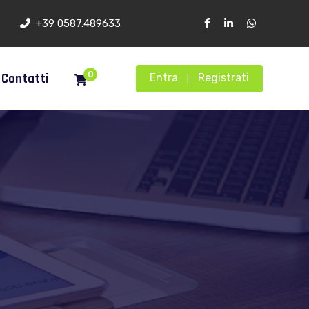
+39 0587.489633
0
Contatti
Entra
Registrati
|