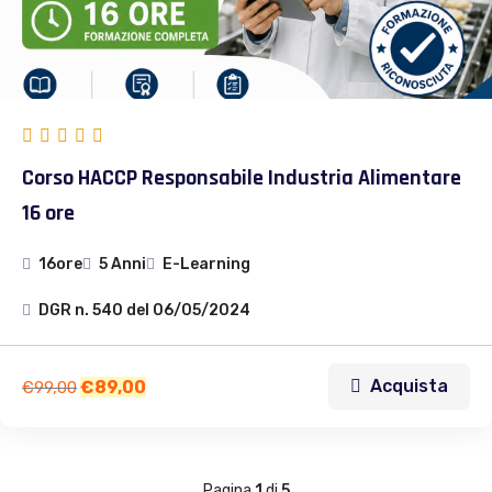
Corso HACCP Responsabile Industria Alimentare
16 ore
16ore
5 Anni
E-Learning
DGR n. 540 del 06/05/2024
Acquista
€
89,00
€
99,00
Pagina
1
di
5