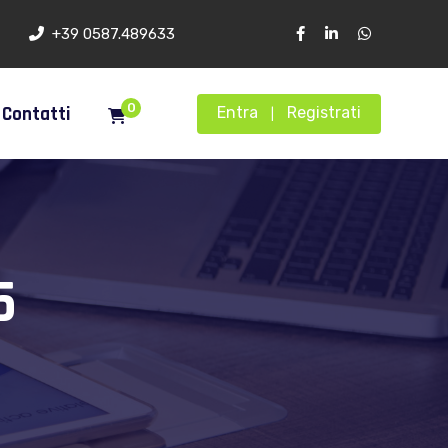
+39 0587.489633
0
Contatti
Entra
Registrati
|
5