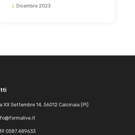
Dicembre 2023
tti
a XX Settembre 14, 56012 Calcinaia (PI)
nfo@formalive.it
39 0587.489633