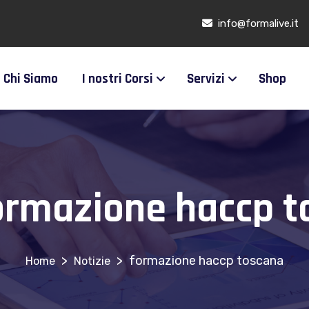
info@formalive.it
Chi Siamo
I nostri Corsi
Servizi
Shop
ormazione haccp t
>
>
formazione haccp toscana
Notizie