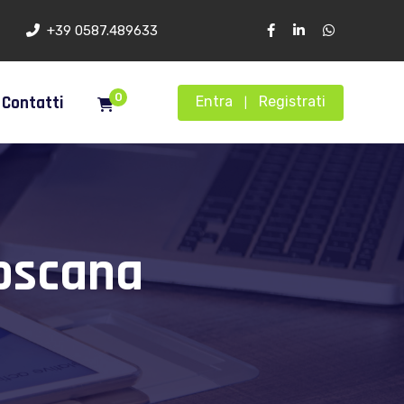
+39 0587.489633
0
Contatti
Entra
Registrati
|
oscana