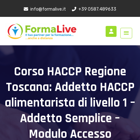
Toscana:
info@formalive.it
+39 0587.489633
Addetto
HACCP
alimentarista
di
livello
1
Corso HACCP Regione
–
Addetto
Toscana: Addetto HACCP
Semplice
–
alimentarista di livello 1 –
Modulo
Accesso
Addetto Semplice –
Alimentare
(M.A.A.)
Modulo Accesso
Modulo