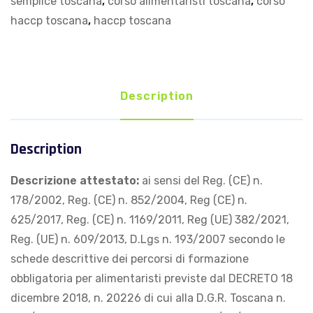
semplice toscana
,
corso alimentaristi toscana
,
corso
alimentarista
haccp toscana
,
haccp toscana
di
livello
1
–
Description
Addetto
Semplice
–
Description
Modulo
Accesso
Descrizione attestato:
ai sensi del Reg. (CE) n.
Alimentare
178/2002, Reg. (CE) n. 852/2004, Reg (CE) n.
(M.A.A.)
625/2017, Reg. (CE) n. 1169/2011, Reg (UE) 382/2021,
Modulo
Reg. (UE) n. 609/2013, D.Lgs n. 193/2007 secondo le
A
schede descrittive dei percorsi di formazione
FAD
obbligatoria per alimentaristi previste dal DECRETO 18
quantity
dicembre 2018, n. 20226 di cui alla D.G.R. Toscana n.