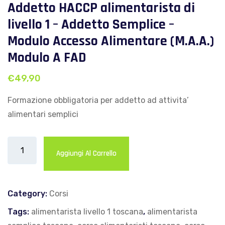
Addetto HACCP alimentarista di
livello 1 – Addetto Semplice –
Modulo Accesso Alimentare (M.A.A.)
Modulo A FAD
€
49,90
Formazione obbligatoria per addetto ad attivita’
alimentari semplici
Corso
Aggiungi Al Carrello
HACCP
Regione
Toscana:
Category:
Corsi
Addetto
Tags:
alimentarista livello 1 toscana
,
alimentarista
HACCP