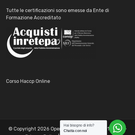
Tutte le certificazioni sono emesse da Ente di
Formazione Accreditato
Corso Haccp Online
Hai bisogno di info?
© Copyright 2026 Opensolve Srls P.I. 02329120501 -
Chatta con noi