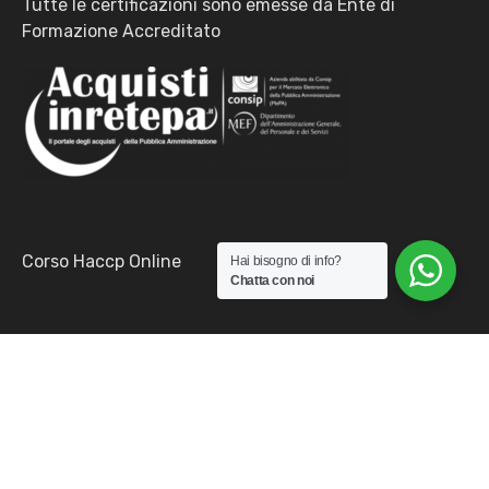
Tutte le certificazioni sono emesse da Ente di
Formazione Accreditato
Corso Haccp Online
Hai bisogno di info?
Chatta con noi
© Copyright 2026 Opensolve Srls P.I. 02329120501 -
Privacy Policy
|
Faq
-
Notizie
-
AI Info