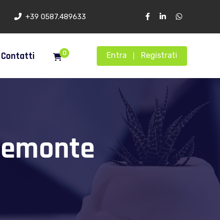
+39 0587.489633
0
Contatti
Entra
Registrati
|
piemonte