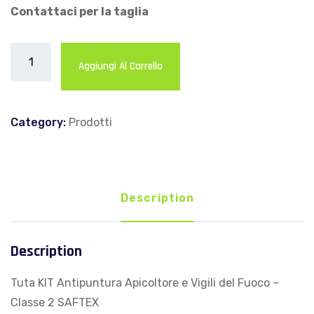
Contattaci per la taglia
Tuta
Aggiungi Al Carrello
KIT
Antipuntura
Apicoltore
Category:
Prodotti
e
Vigili
del
Fuoco
Description
-
Classe
2
Description
SAFTEX
Tuta KIT Antipuntura Apicoltore e Vigili del Fuoco –
quantity
Classe 2 SAFTEX