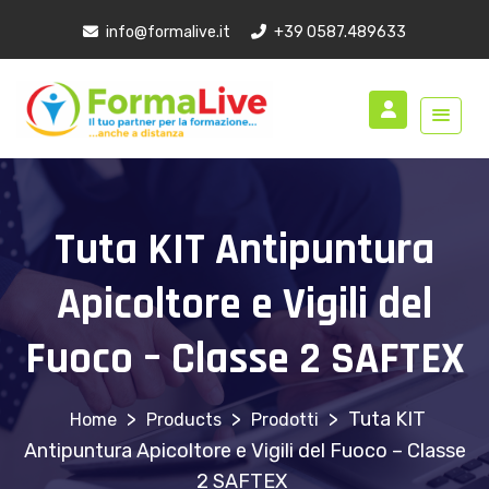
Apicoltore
info@formalive.it
+39 0587.489633
e
Vigili
del
Fuoco
-
Classe
Tuta KIT Antipuntura
2
SAFTEX
Apicoltore e Vigili del
quantity
Fuoco – Classe 2 SAFTEX
>
>
>
Tuta KIT
Products
Prodotti
Antipuntura Apicoltore e Vigili del Fuoco – Classe
2 SAFTEX