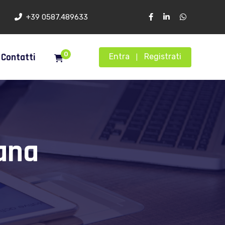
+39 0587.489633
0
Contatti
Entra
Registrati
|
ana