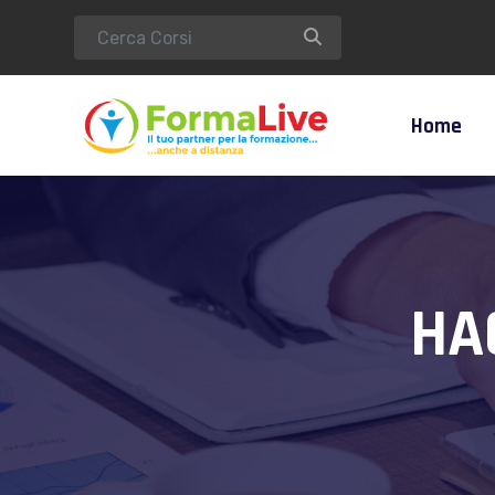
Home
HA