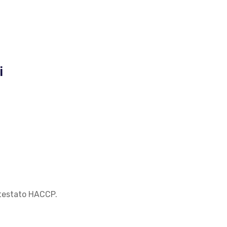
i
attestato HACCP.