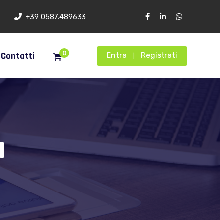
+39 0587.489633
0
Contatti
Entra
Registrati
|
a