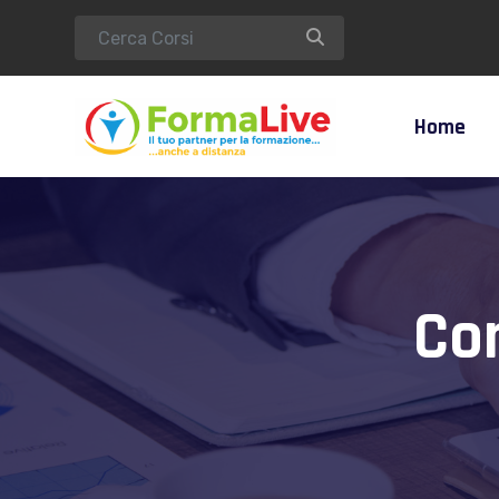
Home
Co