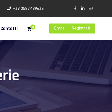
+39 0587.489633
0
Contatti
Entra
Registrati
|
rie