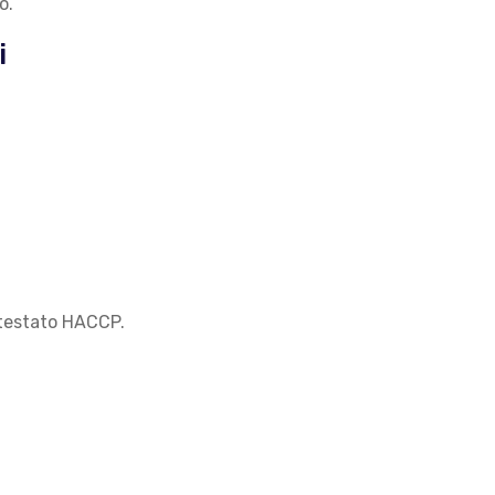
o.
i
attestato HACCP.