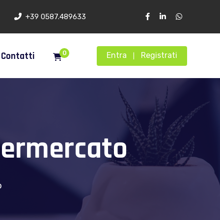
+39 0587.489633
0
Contatti
Entra
Registrati
|
permercato
o