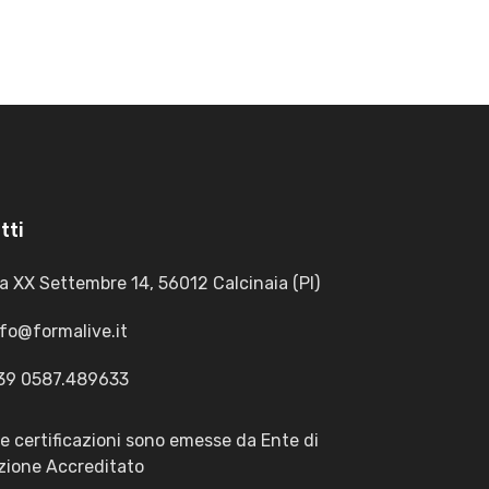
tti
a XX Settembre 14, 56012 Calcinaia (PI)
nfo@formalive.it
39 0587.489633
le certificazioni sono emesse da Ente di
ione Accreditato