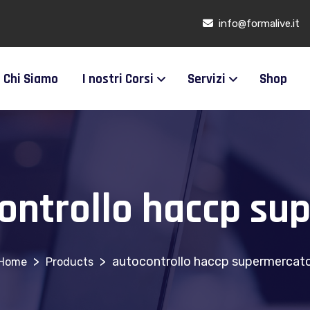
info@formalive.it
Chi Siamo
I nostri Corsi
Servizi
Shop
ontrollo haccp su
>
>
autocontrollo haccp supermercat
Products