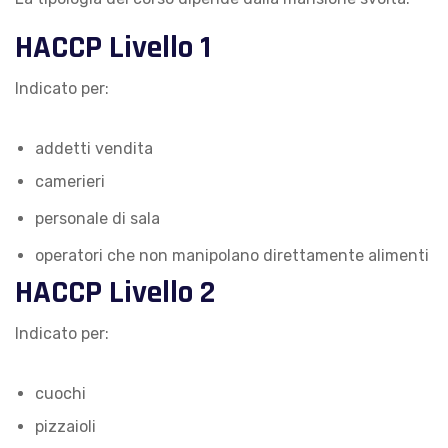
HACCP Livello 1
Indicato per:
addetti vendita
camerieri
personale di sala
operatori che non manipolano direttamente alimenti
HACCP Livello 2
Indicato per:
cuochi
pizzaioli