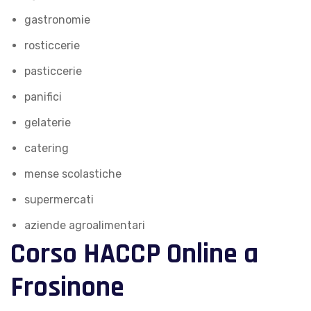
gastronomie
rosticcerie
pasticcerie
panifici
gelaterie
catering
mense scolastiche
supermercati
aziende agroalimentari
Corso HACCP Online a
Frosinone