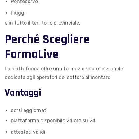
Pontecorvo
Fiuggi
e in tutto il territorio provinciale.
Perché Scegliere
FormaLive
La piattaforma offre una formazione professionale
dedicata agli operatori del settore alimentare.
Vantaggi
corsi aggiornati
piattaforma disponibile 24 ore su 24
attestati validi