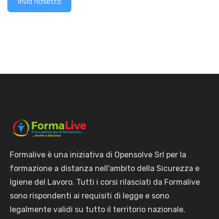
Invia richiesta
Formalive è una iniziativa di Opensolve Srl per la
formazione a distanza nell'ambito della Sicurezza e
Igiene del Lavoro. Tutti i corsi rilasciati da Formalive
sono rispondenti ai requisiti di legge e sono
legalmente validi su tutto il territorio nazionale.