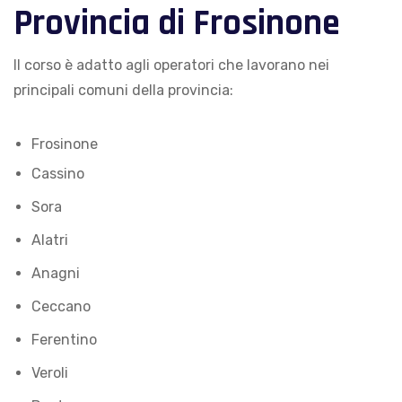
Provincia di Frosinone
Il corso è adatto agli operatori che lavorano nei
principali comuni della provincia:
Frosinone
Cassino
Sora
Alatri
Anagni
Ceccano
Ferentino
Veroli