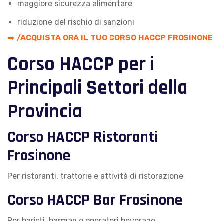
maggiore sicurezza alimentare
riduzione del rischio di sanzioni
➡️
/ACQUISTA ORA IL TUO CORSO HACCP FROSINONE
Corso HACCP per i
Principali Settori della
Provincia
Corso HACCP Ristoranti
Frosinone
Per ristoranti, trattorie e attività di ristorazione.
Corso HACCP Bar Frosinone
Per baristi, barman e operatori beverage.