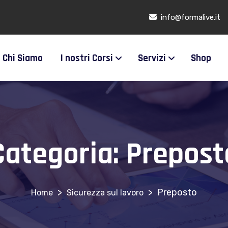
info@formalive.it
Chi Siamo
I nostri Corsi
Servizi
Shop
Categoria:
Prepost
>
>
Preposto
Sicurezza sul lavoro