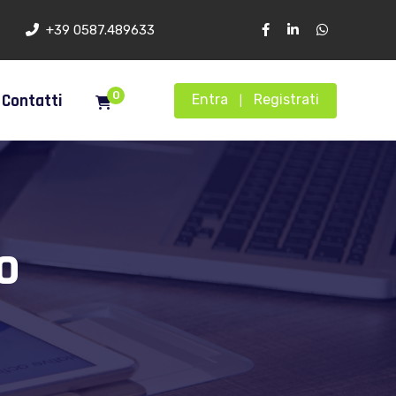
+39 0587.489633
0
Contatti
Entra
Registrati
|
o