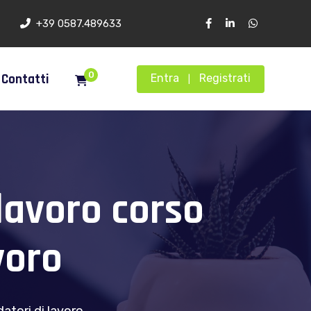
+39 0587.489633
0
Contatti
Entra
Registrati
|
 lavoro corso
voro