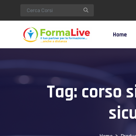
Home
Tag:
corso s
sic